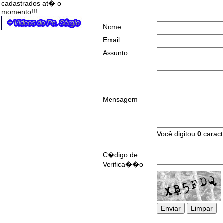
cadastrados at� o
momento!!!
Nome
Email
Assunto
Mensagem
Você digitou
0
caract
C�digo de
Verifica��o